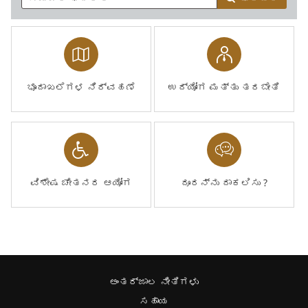
ಭೂದಾಖಲೆಗಳ ನಿರ್ವಹಣೆ
ಉದ್ಯೋಗ ಮತ್ತು ತರಬೇತಿ
ವಿಶೇಷ ಚೇತನರ ಆಯೋಗ
ದೂರನ್ನು ದಾಕಲಿಸು ?
ಅಂತರ್ಜಾಲ ನೀತಿಗಳು
ಸಹಾಯ