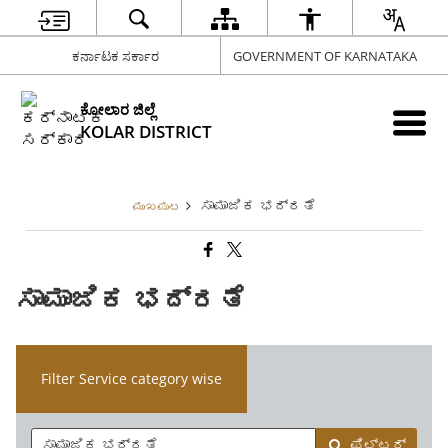
ಕರ್ನಾಟಕ ಸರ್ಕಾರ
GOVERNMENT OF KARNATAKA
ಕೋಲಾರ ಜಿಲ್ಲೆ
KOLAR DISTRICT
ಸಾಮಾಜಿಕ ಭದ್ರತೆ
ಮುಖಪುಟ
ಸಾಮಾಜಿಕ ಭದ್ರತೆ
Filter Service category wise
ಫಿಲ್ಟರ್