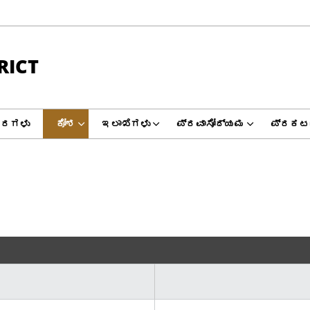
RICT
ವರಗಳು
ಕೋಶ
ಇಲಾಖೆಗಳು
ಪ್ರವಾಸೋದ್ಯಮ
ಪ್ರಕಟ