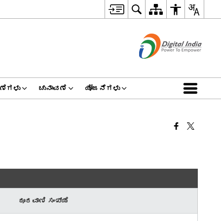
ಣೆಗಳು
ಚುನಾವಣೆ
ಯೋಜನೆಗಳು
ದೂರವಾಣಿ ಸಂಖ್ಯೆ