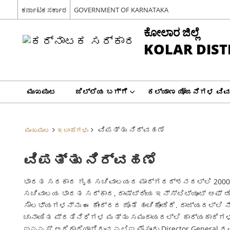
ಕರ್ನಾಟಕ ಸರ್ಕಾರ
GOVERNMENT OF KARNATAKA
ಕೋಲಾರ ಜಿಲ್ಲೆ
KOLAR DIST
ಮುಖಪುಟ
ಜಿಲ್ಲೆಯ ಬಗ್ಗೆ
ಕಲ್ಯಾಣ ಯೋಜನೆಗಳ ವಿ
ವಿಪತ್ತು ನಿರ್ವಹಣೆ
ಮುಖಪುಟ
ಇಲಾಖೆಗಳು
ವಿಪತ್ತು ನಿರ್ವಹಣೆ
ಭಾರತ ಸರಕಾರ ಗೃಹ ಸಚಿವಾಲಯದ ಮಾರ್ಗದರ್ಶನದಲ್ಲಿ 2000-01 ನ
ಸಚಿವಾಲಯ ಭಾರತ ಸರ್ಕಾರ, ರಾಷ್ಟ್ರೀಯ ಇನ್ಸ್ಟಿಟ್ಯೂಟ್ ಆಫ್ ಡ
ಸೌಲಭ್ಯಗಳನ್ನು ಈ ಕೇಂದ್ರದ ಜೊತೆ ಹಂಚಿಕೊಂಡಿದೆ. ರಾಜ್ಯದಲ್ಲ
ಚುನಾಯಿತ ಪ್ರತಿನಿಧಿಗಳ ಮತ್ತು ಸಮುದಾಯದಲ್ಲಿ ಕಾರ್ಯಕಾರಿಗಳ 
ಐಎಎಸ್ ಅಧಿಕಾರಿಯಾಗಿರುವ ಎಟಿಐ ಮೈಸೂರು Director General ರ