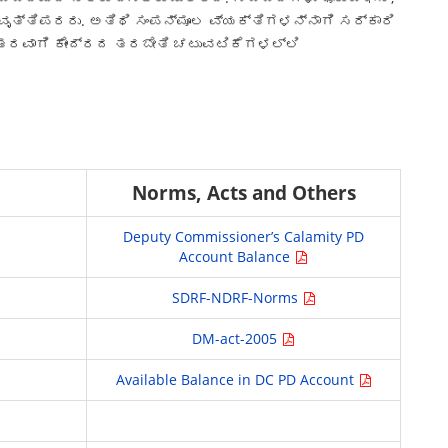
 ವೃತ್ತಿಪರರು. ಅತಿಥಿ ಸಂಪನ್ಮೂಲ ವ್ಯಕ್ತಿಗಳನ್ನಾಗಿ ಸರ್ಕಾರಿ
ಂತರವಾಗಿ ಕೇಂದ್ರದ ತರಬೇತಿ ಚಟುವಟಿಕೆಗಳಲ್ಲಿ
Norms, Acts and Others
Deputy Commissioner’s Calamity PD
Account Balance
SDRF-NDRF-Norms
DM-act-2005
Available Balance in DC PD Account