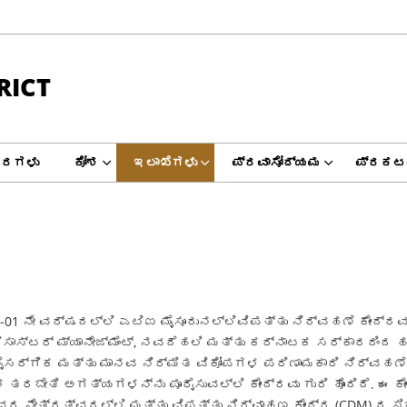
RICT
ವರಗಳು
ಕೋಶ
ಇಲಾಖೆಗಳು
ಪ್ರವಾಸೋದ್ಯಮ
ಪ್ರಕಟ
ೇ ವರ್ಷದಲ್ಲಿ ಎಟಿಐ ಮೈಸೂರುನಲ್ಲಿವಿಪತ್ತು ನಿರ್ವಹಣೆ ಕೇಂದ್ರವನ್ನು
ಿಸಾಸ್ಟರ್ ಮ್ಯಾನೇಜ್ಮೆಂಟ್, ನವದೆಹಲಿ ಮತ್ತು ಕರ್ನಾಟಕ ಸರ್ಕಾರದಿಂದ
ಿ ನೈಸರ್ಗಿಕ ಮತ್ತು ಮಾನವ ನಿರ್ಮಿತ ವಿಕೋಪಗಳ ಪರಿಣಾಮಕಾರಿ ನಿರ್ವಹಣ
ತರಬೇತಿ ಅಗತ್ಯಗಳನ್ನು ಪೂರೈಸುವಲ್ಲಿ ಕೇಂದ್ರವು ಗುರಿ ಹೊಂದಿದೆ. ಈ 
ವರ ನೇತ್ರತ್ವದಲ್ಲಿ ಮತ್ತು ವಿಪತ್ತು ನಿರ್ವಾಹಣ ಕೇಂದ್ರ (CDM) ದ ಸಿಬ