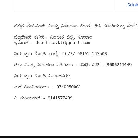
Srin
ಇಮೇಲ್ - dcoffice.klr@gmail.com

ನಿಯಂತ್ರಣ ಕೊಠಡಿ ಸಂಖ್ಯೆ -1077/ 08152 243506.

ಜಿಲ್ಲಾ ವಿಪತ್ತು ನಿರ್ವಹಣಾ ಪರಿಣಿತರು - 
ಮಧು ಎಸ್ - 9606241449
ನಿಯಂತ್ರಣ ಕೊಠಡಿ ನಿರ್ವಾಹಕರು:

ಎನ್ ಗೋವಿಂದರಾಜು - 9740050061

ವಿ ಮಂಜುನಾಥ್ - 9141577499