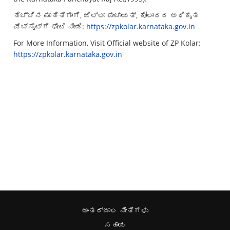
ಹೆಚ್ಚಿನ ಮಾಹಿತಿಗಾಗಿ, ಜಿಲ್ಲಾ ಪಂಚಾಯತ್, ಕೋಲಾರದ ಅಧಿಕೃತ
ವೆಬ್‌ಸೈಟ್‌ಗೆ ಭೇಟಿ ನೀಡಿ:
https://zpkolar.karnataka.gov.in
For More Information, Visit Official website of ZP Kolar:
https://zpkolar.karnataka.gov.in
ಅಂತರ್ಜಾಲ ನೀತಿಗಳು
ಸಹಾಯ