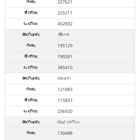
227621
225211
452832
ಕೋಲಾರ
195129
190281
385410
ಮಾಲೂರು
121083
115837
236920
ಮುಳಬಾಗಿಲು
130488