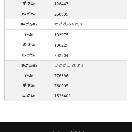
128447
258935
ಶ್ರೀನಿವಾಸಪುರ
102075
100229
202304
ಜಿಲ್ಲೆಯ ಮೊತ್ತ
776396
760005
1536401