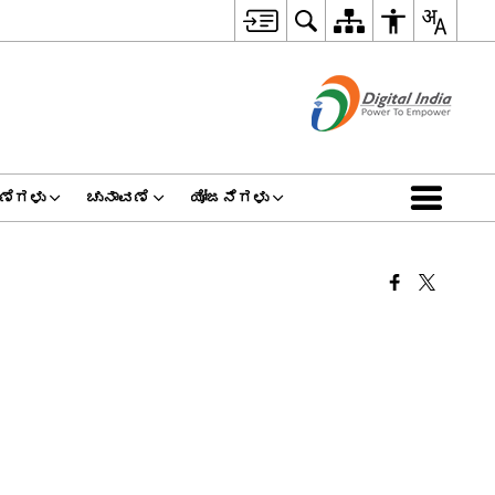
ಣೆಗಳು
ಚುನಾವಣೆ
ಯೋಜನೆಗಳು