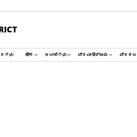
RICT
ವರಗಳು
ಕೋಶ
ಇಲಾಖೆಗಳು
ಪ್ರವಾಸೋದ್ಯಮ
ಪ್ರಕಟ